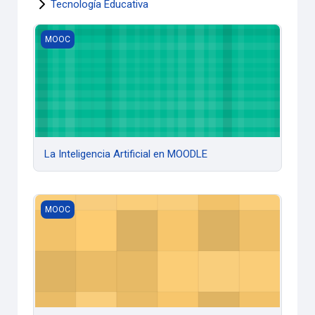
Tecnología Educativa
La Inteligencia Artificial en MOODLE
MOOC
La Inteligencia Artificial en MOODLE
La rehabilitación en afecciones neurológicas
MOOC