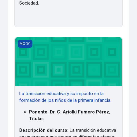
Sociedad.
La transición educativa y su impacto en la formación de los
MOOC
La transición educativa y su impacto en la
formación de los niños de la primera infancia.
Ponente: Dr. C. Ariolki Fumero Pérez,
Titular.
Descripción del curso:
La transición educativa
es un proceso que ocurre en diferentes etapas