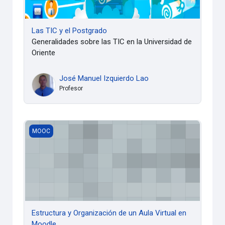
Las TIC y el Postgrado
Generalidades sobre las TIC en la Universidad de
Oriente
José Manuel Izquierdo Lao
Profesor
Estructura y Organización de un Aula Virtual en Moodle
MOOC
Estructura y Organización de un Aula Virtual en
Moodle