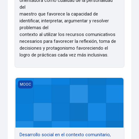
orientadora como cualidad de la personalidad
del
maestro que favorece la capacidad de
identificar, interpretar, argumentar y resolver
problemas del
contexto al utilizar los recursos comunicativos
necesarios para favorecer la reflexión, toma de
decisiones y protagonismo favoreciendo el
logro de prácticas cada vez más inclusivas.
Desarrollo social en el contexto comunitario, una mirada des
MOOC
Desarrollo social en el contexto comunitario,