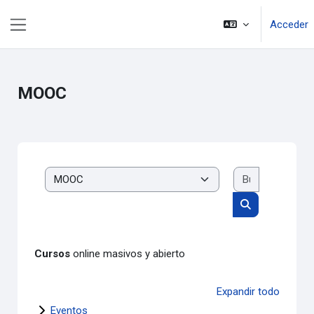
Salta al contenido principal
Acceder
Panel lateral
MOOC
Buscar cur
Categorías
Buscar cursos
Cursos
online masivos y abierto
Expandir todo
Eventos