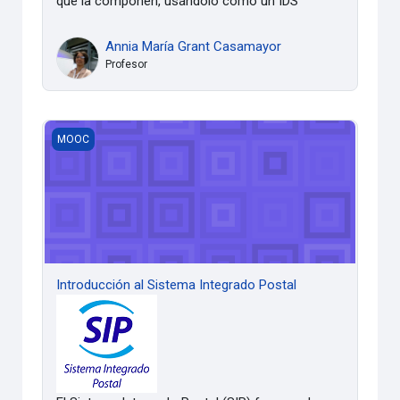
que la componen, usándolo como un IDS
Annia María Grant Casamayor
Profesor
Introducción al Sistema Integrado Postal
MOOC
Introducción al Sistema Integrado Postal