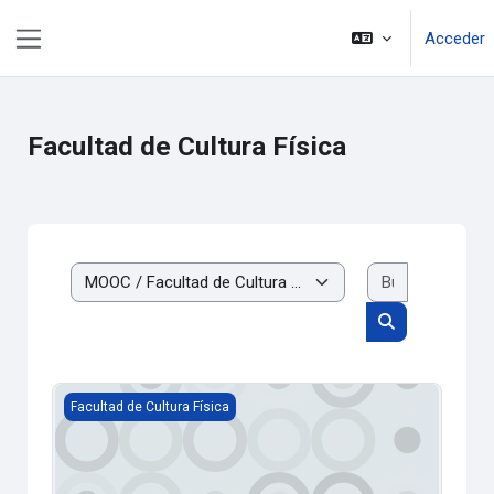
Salta al contenido principal
Acceder
Panel lateral
Facultad de Cultura Física
Buscar cur
Categorías
Buscar cursos
Educacion Fisica
Facultad de Cultura Física