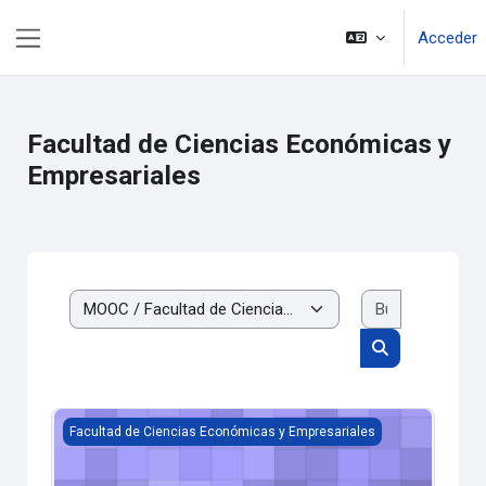
Salta al contenido principal
Acceder
Panel lateral
Facultad de Ciencias Económicas y
Empresariales
Buscar cur
Categorías
Buscar cursos
Teoría de la Decisión
Facultad de Ciencias Económicas y Empresariales