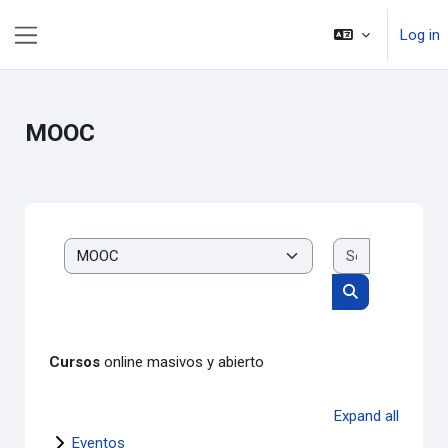
Skip to main content
Log in
Side panel
MOOC
Search cou
Course categories
Search course
Cursos
online masivos y abierto
Expand all
Eventos