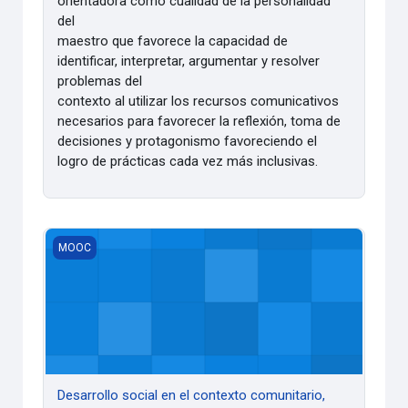
orientadora como cualidad de la personalidad
del
maestro que favorece la capacidad de
identificar, interpretar, argumentar y resolver
problemas del
contexto al utilizar los recursos comunicativos
necesarios para favorecer la reflexión, toma de
decisiones y protagonismo favoreciendo el
logro de prácticas cada vez más inclusivas.
Desarrollo social en el contexto comunitario, una mirada des
MOOC
Desarrollo social en el contexto comunitario,