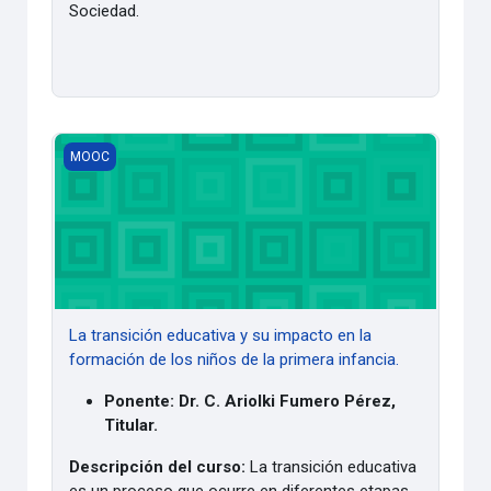
Sociedad.
La transición educativa y su impacto en la formación de los
MOOC
La transición educativa y su impacto en la
formación de los niños de la primera infancia.
Ponente: Dr. C. Ariolki Fumero Pérez,
Titular.
Descripción del curso:
La transición educativa
es un proceso que ocurre en diferentes etapas