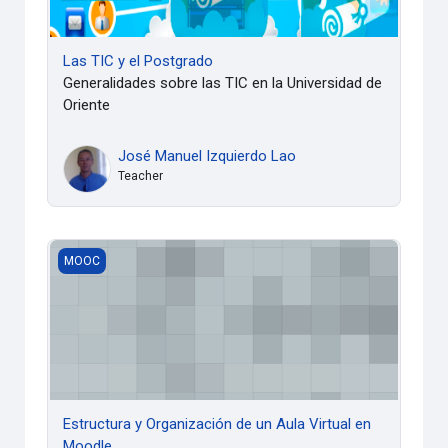
Las TIC y el Postgrado
Generalidades sobre las TIC en la Universidad de
Oriente
José Manuel Izquierdo Lao
Teacher
Estructura y Organización de un Aula Virtual en Moodle
MOOC
Estructura y Organización de un Aula Virtual en
Moodle