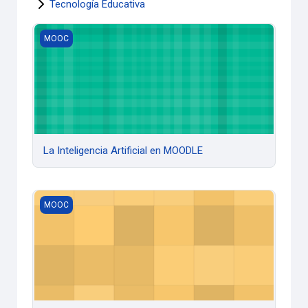
Tecnología Educativa
La Inteligencia Artificial en MOODLE
MOOC
La Inteligencia Artificial en MOODLE
La rehabilitación en afecciones neurológicas
MOOC