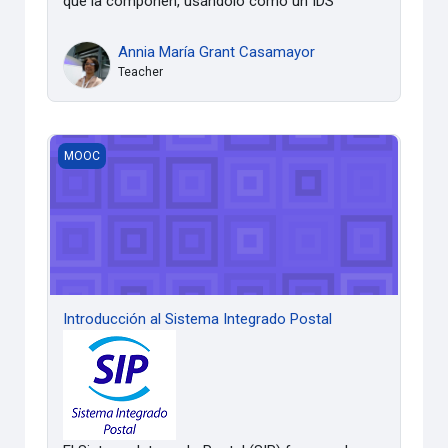
que la componen, usándolo como un IDS
Annia María Grant Casamayor
Teacher
Introducción al Sistema Integrado Postal
MOOC
Introducción al Sistema Integrado Postal