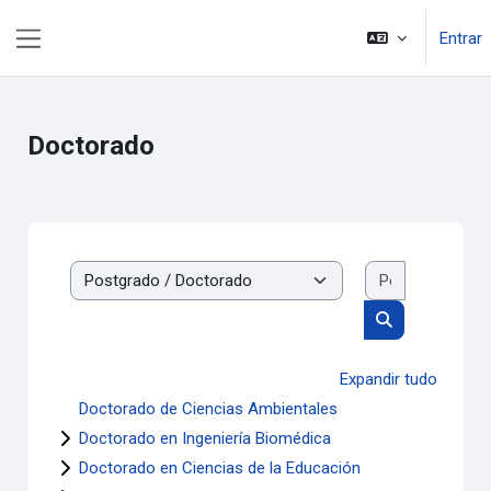
Ir para o conteúdo principal
Entrar
Painel lateral
Doctorado
Pesquisar di
Categorias de disciplinas
Pesquisar disci
Expandir tudo
Doctorado de Ciencias Ambientales
Doctorado en Ingeniería Biomédica
Doctorado en Ciencias de la Educación