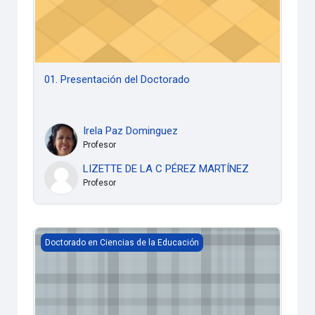
01. Presentación del Doctorado
Irela Paz Dominguez
Profesor
LIZETTE DE LA C PÉREZ MARTÍNEZ
Profesor
C1 Cultura Pedagógica
Doctorado en Ciencias de la Educación