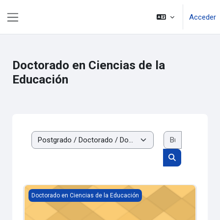
Salta al contenido principal
Acceder
Panel lateral
Doctorado en Ciencias de la
Educación
Buscar cur
Categorías
Buscar cursos
01. Presentación del Doctorado
Doctorado en Ciencias de la Educación