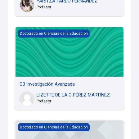
YARITZA TARDO FERNÁNDEZ
Profesor
C3 Investigación Avanzada
Doctorado en Ciencias de la Educación
C3 Investigación Avanzada
LIZETTE DE LA C PÉREZ MARTÍNEZ
Profesor
C4 Formación Integral
Doctorado en Ciencias de la Educación