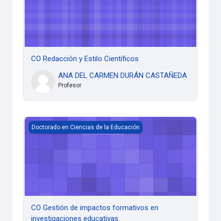
CO Redacción y Estilo Científicos
ANA DEL CARMEN DURÁN CASTAÑEDA
Profesor
CO Gestión de impactos formativos en investigaciones edu
Doctorado en Ciencias de la Educación
CO Gestión de impactos formativos en
investigaciones educativas