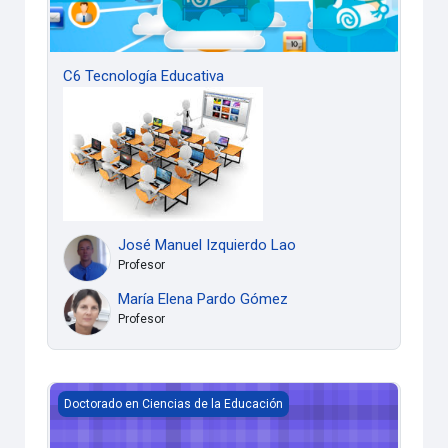
C6 Tecnología Educativa
José Manuel Izquierdo Lao
Profesor
María Elena Pardo Gómez
Profesor
CO Redacción y Estilo Científicos
Doctorado en Ciencias de la Educación