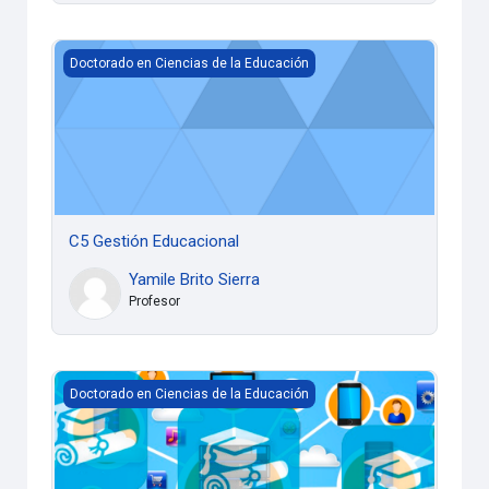
C5 Gestión Educacional
Doctorado en Ciencias de la Educación
C5 Gestión Educacional
Yamile Brito Sierra
Profesor
C6 Tecnología Educativa
Doctorado en Ciencias de la Educación