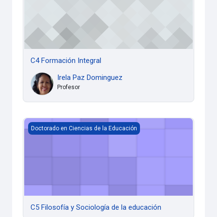
C4 Formación Integral
Irela Paz Dominguez
Profesor
C5 Filosofía y Sociología de la educación
Doctorado en Ciencias de la Educación
C5 Filosofía y Sociología de la educación