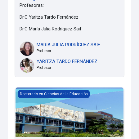
Profesoras:
Dr.C Yaritza Tardo Fernández
Dr.C María Julia Rodríguez Saif
MARIA JULIA RODRÍGUEZ SAIF
Profesor
YARITZA TARDO FERNÁNDEZ
Profesor
CO DINÁMICA Y EVALUACIÓN DEL PROCESO DE ENSEÑAN
Doctorado en Ciencias de la Educación