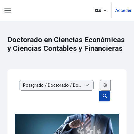
Salta al contenido principal
Acceder
Panel lateral
Doctorado en Ciencias Económicas
y Ciencias Contables y Financieras
Buscar cur
Categorías
Buscar cursos