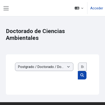
Salta al contenido principal
Acceder
Panel lateral
Doctorado de Ciencias
Ambientales
Buscar cur
Categorías
Buscar cursos