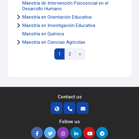
Maestría de Intervención Psicosocial en el
Desarrollo Humano
Maestría en Orientación Educativa
Maestría en Investigación Educativa
Maestría en Química
Maestría en Ciencias Agrícolas
Page 1
Page 2
Next page
1
2
»
Contact us
Follow us