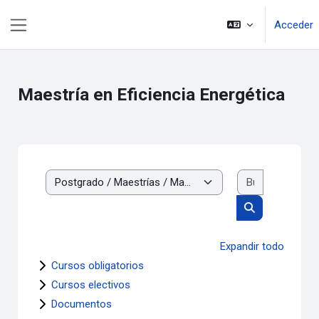
Salta al contenido principal
Acceder
Panel lateral
Maestría en Eficiencia Energética
Buscar cur
Categorías
Buscar cursos
Expandir todo
Cursos obligatorios
Cursos electivos
Documentos