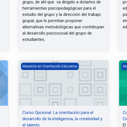
grupo, de ahí que va dirigido a dotarlos de
pr
herramientas psicopedagógicas para el
ed
estudio del grupo y la dirección del trabajo
ps
grupal, que le permitan proponer
én
alternativas metodológicas que contribuyan
ed
al desarrollo psicosocial del grupo de
estudiantes.
ara la atención a las necesidades educativas especiales desde una p
Curso Opcional. La orientación para el desarrollo de la inte
Cur
Maestría en Orientación Educativa
Ma
Curso Opcional. La orientación para el
Cu
desarrollo de la inteligencia, la creatividad y
Ci
el talento
El