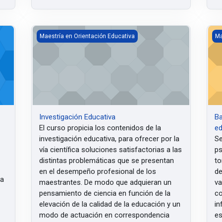
Investigación Educativa
Bas
Maestría en Orientación Educativa
Ma
Investigación Educativa
Ba
El curso propicia
los contenidos de la
ed
investigación educativa, para ofrecer por la
Se
vía científica soluciones satisfactorias a las
ps
distintas problemáticas que se presentan
to
en el desempeño profesional de los
de
la
maestrantes. De modo que adquieran un
va
pensamiento de ciencia en función de la
co
elevación de la calidad de la educación y un
in
modo de actuación en correspondencia
es