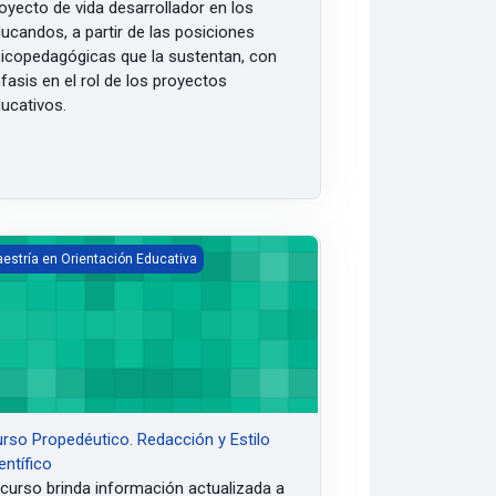
oyecto de vida desarrollador en los
ucandos, a partir de las posiciones
icopedagógicas que la sustentan, con
fasis en el rol de los proyectos
ucativos.
erspectiva inclusiva.
ligencia, la creatividad y el talento
so Propedéutico. Redacción y Estilo Científico
estría en Orientación Educativa
rso Propedéutico. Redacción y Estilo
entífico
 curso
brinda información actualizada a