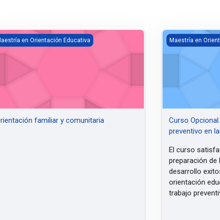
ientación familiar y comunitaria
Curso Opcional. 
aestría en Orientación Educativa
Maestría en Orien
rientación familiar y comunitaria
Curso Opcional. 
preventivo en l
El curso satisf
preparación de 
desarrollo exit
orientación edu
trabajo preventi