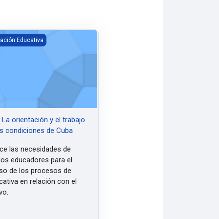
La orientación y el trabajo preventivo en las condiciones de Cuba
tación Educativa
La orientación y el trabajo
as condiciones de Cuba
ace las necesidades de
los educadores para el
oso de los procesos de
cativa en relación con el
vo.