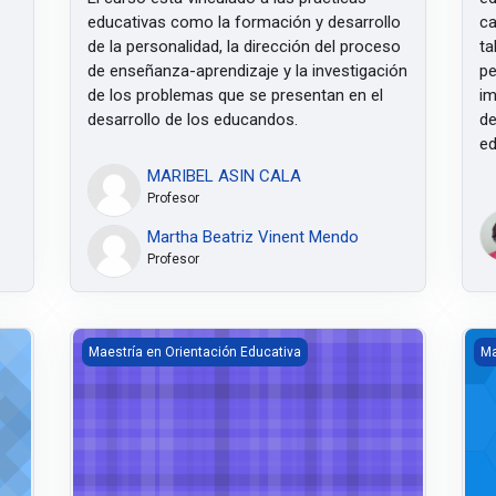
educativas como la formación y desarrollo
ca
de la personalidad, la dirección del proceso
ta
de enseñanza-aprendizaje y la investigación
pe
de los problemas que se presentan en el
im
desarrollo de los educandos.
de
ed
MARIBEL ASIN CALA
Profesor
Martha Beatriz Vinent Mendo
Profesor
La resolución de conflictos y orientación educativa
Ori
Maestría en Orientación Educativa
Ma