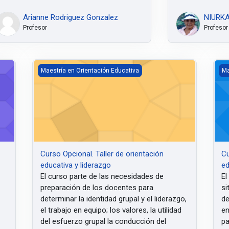
Arianne Rodriguez Gonzalez
NIURKA
Profesor
Profesor
rientación educativa
Curso Opcional. Taller de orientación educativa y lideraz
Cur
Maestría en Orientación Educativa
Ma
Curso Opcional. Taller de orientación
Cu
educativa y liderazgo
ed
El
curso parte de las necesidades de
El
preparación de los docentes para
si
determinar la identidad grupal y el liderazgo,
de
el trabajo en equipo; los valores, la utilidad
en
del esfuerzo grupal la conducción del
pa