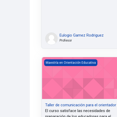
Eulogio Gamez Rodriguez
Profesor
Taller de comunicación para el orientador
Maestría en Orientación Educativa
Taller de comunicación para el orientador
El curso satisface las necesidades de
preparación de los educadores para el