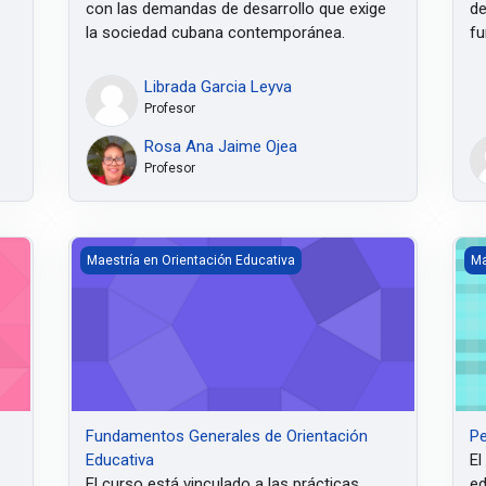
con las demandas de desarrollo que exige
de
la sociedad cubana contemporánea.
fu
Librada Garcia Leyva
Profesor
Rosa Ana Jaime Ojea
Profesor
Fundamentos Generales de Orientación Educativa
Ped
Maestría en Orientación Educativa
Ma
Fundamentos Generales de Orientación
Pe
Educativa
El
El curso está vinculado a
las prácticas
ed