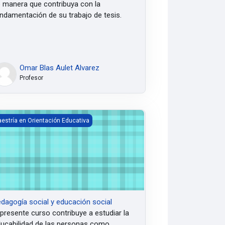
 manera que contribuya con la
ndamentación de su trabajo de tesis.
Omar Blas Aulet Alvarez
Profesor
agogía social y educación social
estría en Orientación Educativa
dagogía social y educación social
 presente curso contribuye a estudiar
la
ucabilidad de las personas como