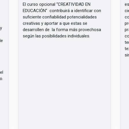
El curso opcional
“CREATIVIDAD EN
es
EDUCACIÓN” contribuirá a identificar con
ci
suficiente confiabilidad potencialidades
co
creativas y aportar a que estas se
pr
 y
desarrollen de la forma más provechosa
pr
según las posibilidades individuales.
co
de
te
te
si
el
o.