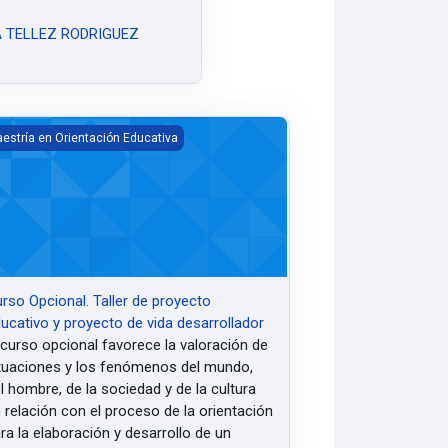
 TELLEZ RODRIGUEZ
go
so Opcional. Taller de proyecto educativo y proyecto de vida desarr
estría en Orientación Educativa
rso Opcional. Taller de proyecto
ucativo y proyecto de vida desarrollador
 curso opcional favorece la valoración de
tuaciones y los fenómenos del mundo,
l hombre, de la sociedad y de la cultura
 relación con el proceso de la orientación
ra la elaboración y desarrollo de un