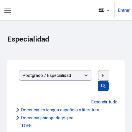
Ir para o conteúdo principal
Entrar
Painel lateral
Especialidad
Pesquisar di
Categorias de disciplinas
Pesquisar disci
Expandir tudo
Docencia en lengua española y literatura
Docencia psicopedagógica
TOEFL